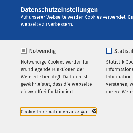
Datenschutzeinstellungen
AMEOS Poliklinik
AMEOS
Gruppe
Karriere
Auf unserer Webseite werden Cookies verwendet. Ei
Webseite zu verbessern.
Notwendig
Statist
AMEOS als
Notwendige Cookies werden für
Statistik-Co
Praxen
grundlegende Funktionen der
Information
Karriere
Webseite benötigt. Dadurch ist
Informatione
Sie möchten als niede
gewährleistet, dass die Webseite
verstehen, 
Aktuelles
möchten ambulant arb
einwandfrei funktioniert.
unsere Webs
möchten sich auf Ihre
Institutionen zu käm
Name
cookieconsent_status
Name
Cookie-Informationen anzeigen
Im Netzwerk der AMEOS
Anbieter
sgalinski
Anbieter
in der ambulanten Tä
selbstständigen Tätigk