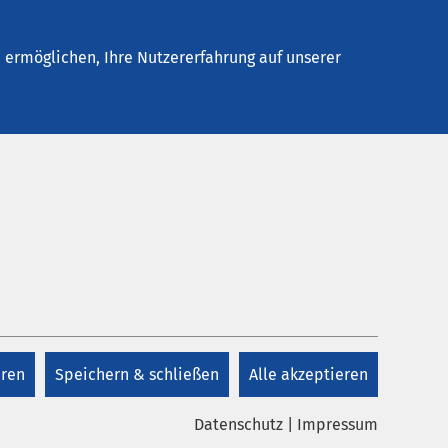
Stellenangebote
Kontakt
ermöglichen, Ihre Nutzererfahrung auf unserer
Kontakt
n? Sie
en? Sie
en
Kontakt
eren
Speichern & schließen
Alle akzeptieren
t, sich
Datenschutz
|
Impressum