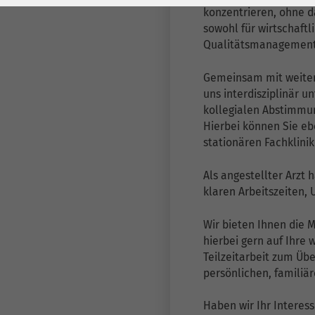
Laufzeit
278 Tage
Laufzeit
konzentrieren, ohne d
sowohl für wirtschaft
Cookie zum
Qualitätsmanagement,
Speichern der Cookie
Zweck
Consent
Gemeinsam mit weiter
Einstellungen
Zweck
uns interdisziplinär u
kollegialen Abstimmu
Hierbei können Sie e
be_typo_user /
Name
stationären Fachklini
PHPSESSID
Als angestellter Arzt 
Anbieter
TYPO3
klaren Arbeitszeiten,
Laufzeit
1 Woche
Wir bieten Ihnen die M
hierbei gern auf Ihre
Dieses Cookie ist ein
Teilzeitarbeit zum Übe
Standard-Session-
persönlichen, famili
Cookie von TYPO3. Es
speichert im Falle
Haben wir Ihr Interes