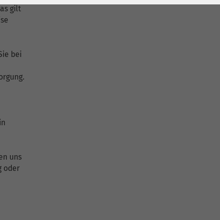
s gilt
ise
ie bei
orgung.
in
len uns
g oder