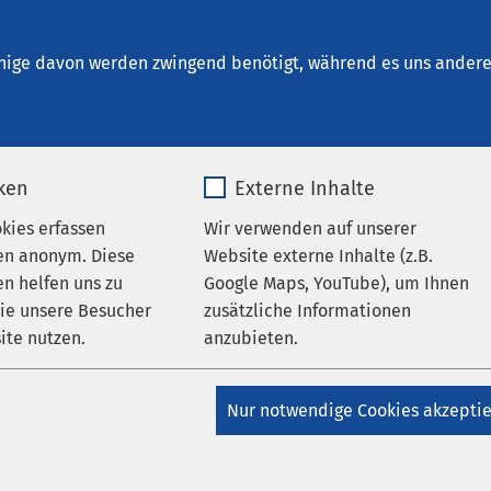
um Calbe
nige davon werden zwingend benötigt, während es uns andere 
iken
Externe Inhalte
 Arbeitgeber
okies erfassen
Wir verwenden auf unserer
en anonym. Diese
Website externe Inhalte (z.B.
n helfen uns zu
Google Maps, YouTube), um Ihnen
rgelassener Arzt arbeiten, ohne finanzielle Risiken einzugehe
wie unsere Besucher
zusätzliche Informationen
eiten, sich aber nicht als Einzelkämpfer durchschlagen müss
ite nutzen.
anzubieten.
 ärztliche Tätigkeit konzentrieren, ohne den Papierkrieg mit d
pfen?
_pk_*.*
Name
Google Maps
Nur notwendige Cookies akzepti
 Poliklinika in Sachsen-Anhalt bieten wir Ihnen die Möglichkei
Matomo
Anbieter
Google
tigkeit zu verwirklichen ohne die unangenehmen Aspekte der
eit. Bei uns können Sie sich auf die medizinischen Aufgaben