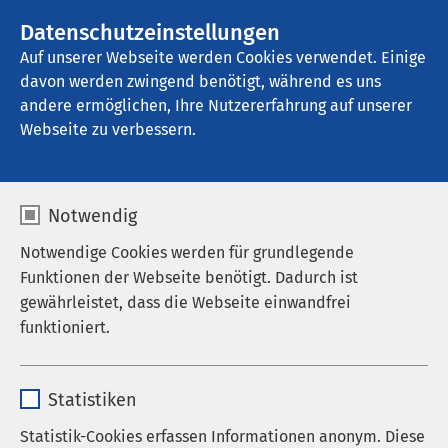
AMEOS Gruppe
Stellenangebote
Datenschutzeinstellungen
Auf unserer Webseite werden Cookies verwendet. Einige
davon werden zwingend benötigt, während es uns
AMEOS Poliklinika Torgelow
andere ermöglichen, Ihre Nutzererfahrung auf unserer
Webseite zu verbessern.
Impressum
Notwendig
Notwendige Cookies werden für grundlegende
Funktionen der Webseite benötigt. Dadurch ist
AMEOS Poliklinikum Vorpommern GmbH
gewährleistet, dass die Webseite einwandfrei
Ravensteinstraße 23
funktioniert.
D-17373 Seebad Ueckermünde
Name
cookieconsent_status
Tel.: +49 39771 41 651
Statistiken
Fax: +49 39771 41 659
Anbieter
sgalinski
Statistik-Cookies erfassen Informationen anonym. Diese