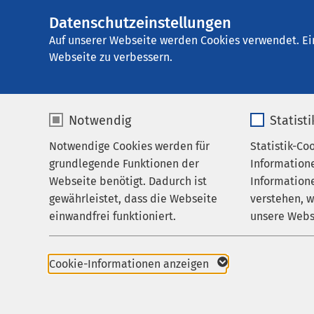
Datenschutzeinstellungen
AMEOS Poliklinik
AMEOS
Gruppe
Aktuelles
Nachricht
Auf unserer Webseite werden Cookies verwendet. Ei
Webseite zu verbessern.
Notwendig
Statist
Notwendige Cookies werden für
Statistik-Co
Praxen
grundlegende Funktionen der
Information
Angebot für Ärztinnen
Webseite benötigt. Dadurch ist
Informatione
und Ärzte
gewährleistet, dass die Webseite
verstehen, 
einwandfrei funktioniert.
unsere Webs
Karriere
31.03.2026
Aktuelles
Name
cookieconsent_status
Name
Anklam
Cookie-Informationen anzeigen
Neue 
Anbieter
sgalinski
Anbieter
Juge