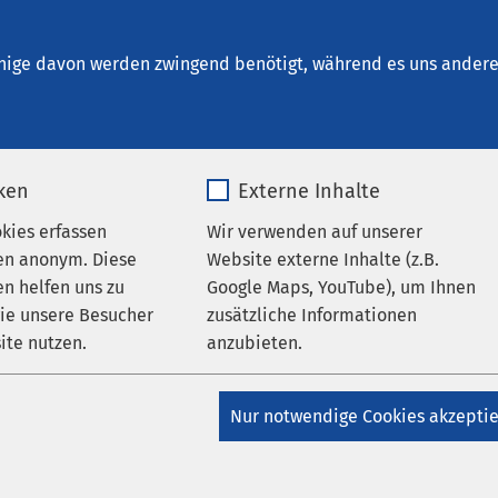
a Anklam
en
nige davon werden zwingend benötigt, während es uns andere 
iken
Externe Inhalte
okies erfassen
Wir verwenden auf unserer
en anonym. Diese
Website externe Inhalte (z.B.
n helfen uns zu
Google Maps, YouTube), um Ihnen
wie unsere Besucher
zusätzliche Informationen
ite nutzen.
anzubieten.
AMEOS Poliklinika Anklam
AMEOS Hanse Klinikum
_pk_*.*
Name
Google Maps
Nur notwendige Cookies akzepti
ambulante Kinder- und
Matomo
Anbieter
Google
ndsprechstunde