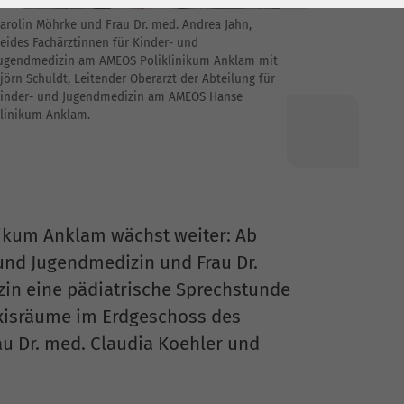
arolin Möhrke und Frau Dr. med. Andrea Jahn,
eides Fachärztinnen für Kinder- und
ugendmedizin am AMEOS Poliklinikum Anklam mit
jörn Schuldt, Leitender Oberarzt der Abteilung für
inder- und Jugendmedizin am AMEOS Hanse
linikum Anklam.
kum Anklam wächst weiter: Ab
 und Jugendmedizin und Frau Dr.
zin eine pädiatrische Sprechstunde
axisräume im Erdgeschoss des
au Dr. med. Claudia Koehler und