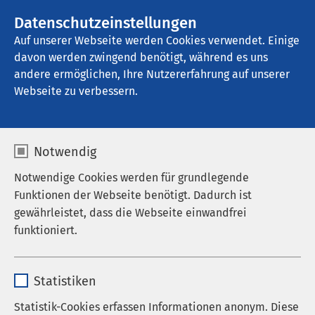
AMEOS Gruppe
Stellenangebote
Datenschutzeinstellungen
Auf unserer Webseite werden Cookies verwendet. Einige
davon werden zwingend benötigt, während es uns
AMEOS Poliklinika Anklam
andere ermöglichen, Ihre Nutzererfahrung auf unserer
Webseite zu verbessern.
Aktuelles
Notwendig
Notwendige Cookies werden für grundlegende
Funktionen der Webseite benötigt. Dadurch ist
gewährleistet, dass die Webseite einwandfrei
Nachrichten
funktioniert.
Veranstaltungen
Name
cookieconsent_status
Statistiken
Anbieter
sgalinski
Statistik-Cookies erfassen Informationen anonym. Diese