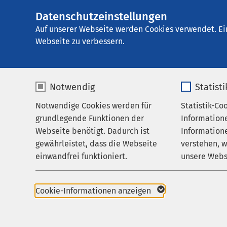
Datenschutzeinstellungen
E
Auf unserer Webseite werden Cookies verwendet. Ei
Webseite zu verbessern.
Notwendig
Statist
Notwendige Cookies werden für
Statistik-Co
Werde ein Teil von A
grundlegende Funktionen der
Information
Webseite benötigt. Dadurch ist
Informatione
Ueckermünde
gewährleistet, dass die Webseite
verstehen, 
einwandfrei funktioniert.
unsere Webs
Wir suchen dich als: Pflegefach
Name
cookieconsent_status
Name
Cookie-Informationen anzeigen
(m/w/d), Operationstechnische
Anbieter
sgalinski
Anbieter
(m/w/d) oder Medizinische Fac
(m/w/d)