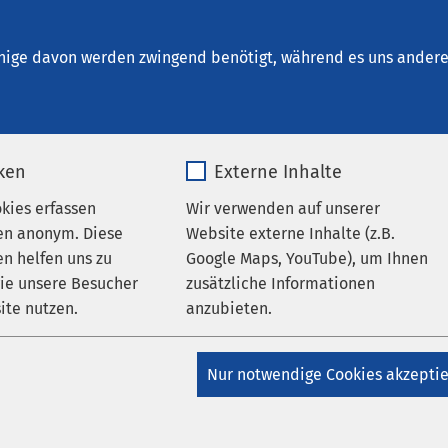
inrichtungen
AMEOS Institute
Karriere
Aktu
nige davon werden zwingend benötigt, während es uns andere 
iken
Externe Inhalte
okies erfassen
Wir verwenden auf unserer
MEOS
en anonym. Diese
Website externe Inhalte (z.B.
n helfen uns zu
Google Maps, YouTube), um Ihnen
wie unsere Besucher
zusätzliche Informationen
ite nutzen.
anzubieten.
kraft
_pk_*.*
Name
Google Maps
Nur notwendige Cookies akzepti
 Assistenz
Matomo
Anbieter
Google
hangestellte