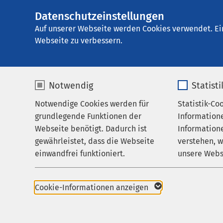
Datenschutzeinstellungen
AMEOS
AMEOS Pflege Möll
Gruppe
Auf unserer Webseite werden Cookies verwendet. Ei
Webseite zu verbessern.
Notwendig
Statist
Datenschu
Notwendige Cookies werden für
Statistik-Co
Leistungen
grundlegende Funktionen der
Information
Über uns
Webseite benötigt. Dadurch ist
Informatione
gewährleistet, dass die Webseite
verstehen, 
Karriere
Hinweise z
einwandfrei funktioniert.
unsere Webs
Aktuelles
Name
cookieconsent_status
Name
Cookie-Informationen anzeigen
1. Datenschu
Anbieter
sgalinski
Anbieter