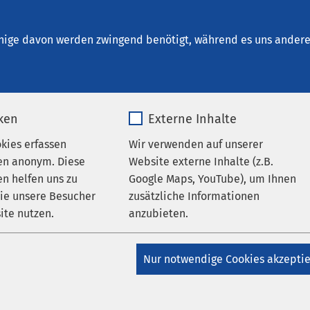
ni Test
nige davon werden zwingend benötigt, während es uns andere 
iken
Externe Inhalte
tz
okies erfassen
Wir verwenden auf unserer
en anonym. Diese
Website externe Inhalte (z.B.
n helfen uns zu
Google Maps, YouTube), um Ihnen
wie unsere Besucher
zusätzliche Informationen
um Datenschutz der AMEOS Grup
ite nutzen.
anzubieten.
_pk_*.*
Name
Google Maps
Nur notwendige Cookies akzepti
tz
Matomo
Anbieter
Google