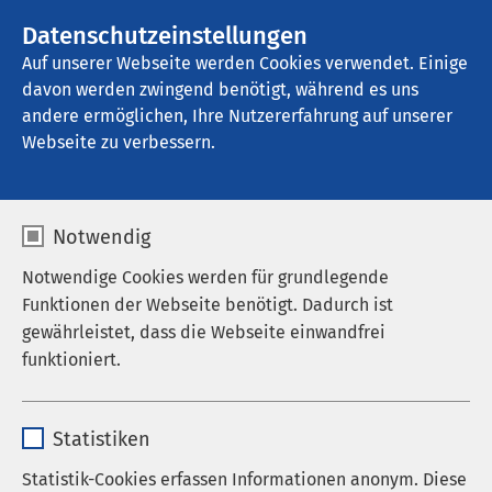
AMEOS Gruppe
Datenschutzeinstellungen
Auf unserer Webseite werden Cookies verwendet. Einige
davon werden zwingend benötigt, während es uns
AMEOS Pflege Möllni Test
andere ermöglichen, Ihre Nutzererfahrung auf unserer
Webseite zu verbessern.
Aktuelles
Notwendig
Notwendige Cookies werden für grundlegende
Funktionen der Webseite benötigt. Dadurch ist
Schließung der Tagespflegen in
gewährleistet, dass die Webseite einwandfrei
Mölln und Ratzeburg
funktioniert.
Hier finden Sie alle wichtigen Informationen.
Name
cookieconsent_status
Statistiken
Anbieter
sgalinski
Statistik-Cookies erfassen Informationen anonym. Diese