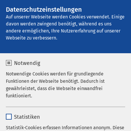
AMEOS Gruppe
Stellenangebote
Datenschutzeinstellungen
Auf unserer Webseite werden Cookies verwendet. Einige
davon werden zwingend benötigt, während es uns
AMEOS Pflege Hildesheim
andere ermöglichen, Ihre Nutzererfahrung auf unserer
Webseite zu verbessern.
Ansprechpersonen
Notwendig
Notwendige Cookies werden für grundlegende
Funktionen der Webseite benötigt. Dadurch ist
Bürozeiten: Mo bis Fr: 8:00 - 12:00
gewährleistet, dass die Webseite einwandfrei
Uhr und 13:00 - 16:00 Uhr
funktioniert.
Name
cookieconsent_status
Statistiken
Anbieter
sgalinski
Statistik-Cookies erfassen Informationen anonym. Diese