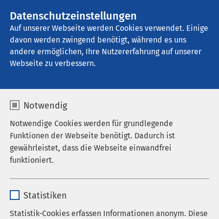
AMEOS Gruppe
Stellenangebote
Datenschutzeinstellungen
Auf unserer Webseite werden Cookies verwendet. Einige
davon werden zwingend benötigt, während es uns
AMEOS Pflege Hildesheim
andere ermöglichen, Ihre Nutzererfahrung auf unserer
Webseite zu verbessern.
Impressum
Notwendig
Notwendige Cookies werden für grundlegende
Funktionen der Webseite benötigt. Dadurch ist
AMEOS Krankenhausgesellschaft Niedersachsen
gewährleistet, dass die Webseite einwandfrei
mbH
funktioniert.
Goslarsche Landstraße 60
Name
cookieconsent_status
D-31135 Hildesheim
Statistiken
Anbieter
sgalinski
Statistik-Cookies erfassen Informationen anonym. Diese
Tel.: +49 5121 103 1