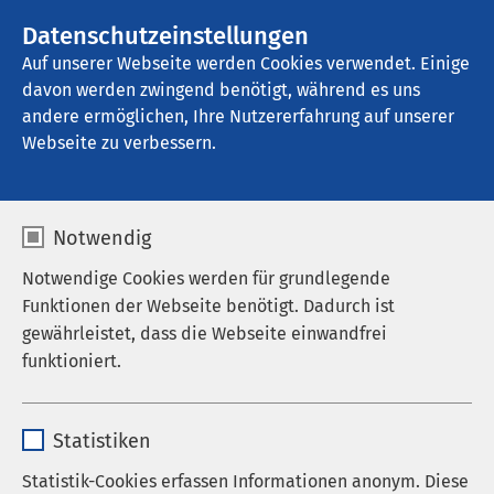
AMEOS Gruppe
Stellenangebote
Datenschutzeinstellungen
Auf unserer Webseite werden Cookies verwendet. Einige
davon werden zwingend benötigt, während es uns
AMEOS Pflege Haldensleben
andere ermöglichen, Ihre Nutzererfahrung auf unserer
Webseite zu verbessern.
Ergebnisse Ihrer Suche
Notwendig
Notwendige Cookies werden für grundlegende
Funktionen der Webseite benötigt. Dadurch ist
gewährleistet, dass die Webseite einwandfrei
Nutzen Sie dieses Feld, um Ihre Suche zu
funktioniert.
verfeinern.
Name
cookieconsent_status
Statistiken
Anbieter
sgalinski
Statistik-Cookies erfassen Informationen anonym. Diese