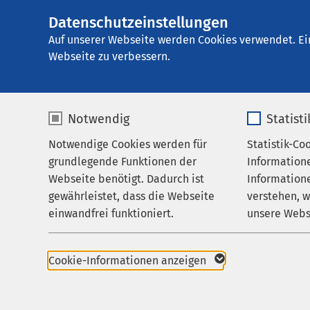
Datenschutzeinstellungen
AMEOS
AMEOS Pflege Hal
Gruppe
Auf unserer Webseite werden Cookies verwendet. Ei
Webseite zu verbessern.
Notwendig
Statist
Datenschu
Notwendige Cookies werden für
Statistik-Co
Pflege & Betreuung
grundlegende Funktionen der
Information
Über uns
Webseite benötigt. Dadurch ist
Informatione
gewährleistet, dass die Webseite
verstehen, 
Karriere
Hinweise z
einwandfrei funktioniert.
unsere Webs
Aktuelles
Name
cookieconsent_status
Name
Cookie-Informationen anzeigen
1. Datenschu
Anbieter
sgalinski
Anbieter