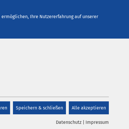
Stellenangebote
Kontakt
ermöglichen, Ihre Nutzererfahrung auf unserer
Kontakt
pe
+49 3904 475 520
eren
Speichern & schließen
Alle akzeptieren
Kontakt
Datenschutz
|
Impressum