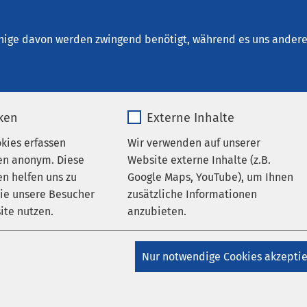
densleben
nige davon werden zwingend benötigt, während es uns andere 
iken
Externe Inhalte
tz
okies erfassen
Wir verwenden auf unserer
en anonym. Diese
Website externe Inhalte (z.B.
n helfen uns zu
Google Maps, YouTube), um Ihnen
wie unsere Besucher
zusätzliche Informationen
um Datenschutz der AMEOS Grup
ite nutzen.
anzubieten.
_pk_*.*
Name
Google Maps
Nur notwendige Cookies akzepti
tz
Matomo
Anbieter
Google