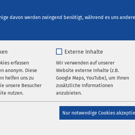
densleben
en
nige davon werden zwingend benötigt, während es uns andere 
iken
Externe Inhalte
ungen
AMEOS Ost
okies erfassen
Wir verwenden auf unserer
AMEOS Eingliederung Haldensleben
AMEOS
en anonym. Diese
Website externe Inhalte (z.B.
schersleben
AMEOS Klinikum Bernburg
AMEOS
n helfen uns zu
Google Maps, YouTube), um Ihnen
alberstadt
AMEOS Klinikum Haldensleben
AMEOS
wie unsere Besucher
zusätzliche Informationen
chönebeck
AMEOS Klinikum Staßfurt
AMEOS Pflege
ite nutzen.
anzubieten.
ben
AMEOS Poliklinikum Aschersleben
AMEOS
um Bernburg
AMEOS Poliklinikum Calbe
AMEOS
_pk_*.*
Name
Google Maps
m Halberstadt
AMEOS Poliklinikum Haldensleben
Nur notwendige Cookies akzepti
liklinikum Quedlinburg
AMEOS Poliklinikum
Matomo
Anbieter
Google
k
AMEOS Poliklinikum Wernigerode
ichtrauchertag 2023: