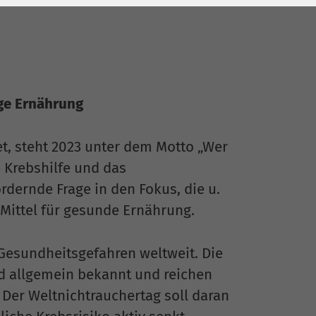
ge Ernährung
det, steht 2023 unter dem Motto „Wer
 Krebshilfe und das
dernde Frage in den Fokus, die u.
e Mittel für gesunde Ernährung.
Gesundheitsgefahren weltweit. Die
 allgemein bekannt und reichen
 Der Weltnichtrauchertag soll daran