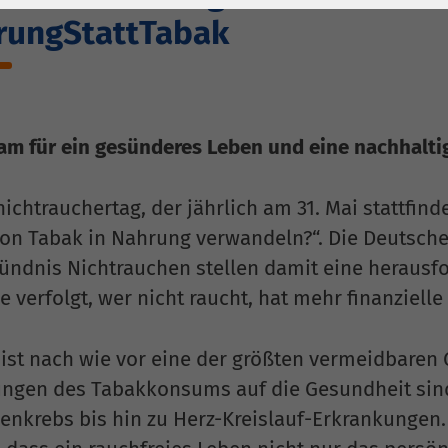
1 Jahr
Laufzeit
6 Monate
rungStattTabak
Cookie von Matomo
Wird zum
für Website-
Entsperren von
Zweck
Analysen. Erzeugt
Google Maps-
statistische Daten
Inhalten verwendet.
m für ein gesünderes Leben und eine nachhalti
darüber, wie der
Besucher die
Name
YouTube
Website nutzt.
ichtrauchertag, der jährlich am 31. Mai stattfin
Google Ireland
on Tabak in Nahrung verwandeln?“. Die Deutsche
Limited, Gordon
ündnis Nichtrauchen stellen damit eine herausfor
Anbieter
House, Barrow
ee verfolgt, wer nicht raucht, hat mehr finanziell
Street Dublin 4
Irland
ist nach wie vor eine der größten vermeidbaren 
Laufzeit
6 Monate
ngen des Tabakkonsums auf die Gesundheit sind
enkrebs bis hin zu Herz-Kreislauf-Erkrankungen.
Wird verwendet, um