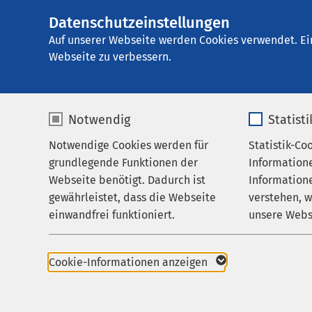
Datenschutzeinstellungen
AMEOS Pflege Hal
AMEOS
Gruppe
Aktuelles
Nachricht
Auf unserer Webseite werden Cookies verwendet. Ei
Webseite zu verbessern.
Notwendig
Statist
Pressemitteil
Notwendige Cookies werden für
Statistik-Co
Pflege & Betreuung
31.05.2023
grundlegende Funktionen der
Information
Über uns
Klinikum A
Webseite benötigt. Dadurch ist
Informatione
Klinikum H
gewährleistet, dass die Webseite
verstehen, 
Karriere
Klinikum S
einwandfrei funktioniert.
unsere Webs
Haldensle
Aktuelles
Poliklinik
Name
cookieconsent_status
Name
Polikliniku
Cookie-Informationen anzeigen
AMEOS Po
Anbieter
sgalinski
Anbieter
Schönebec
Weltn