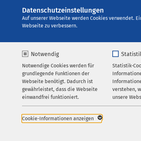
Datenschutzeinstellungen
AMEOS Pflege Hal
AMEOS
Gruppe
Aktuelles
Nachricht
Auf unserer Webseite werden Cookies verwendet. Ei
Webseite zu verbessern.
Notwendig
Statist
Notwendige Cookies werden für
Statistik-Co
Pflege & Betreuung
grundlegende Funktionen der
Information
Über uns
Webseite benötigt. Dadurch ist
Informatione
gewährleistet, dass die Webseite
verstehen, 
Pressemitteil
Karriere
einwandfrei funktioniert.
unsere Webs
26.07.2023
Aktuelles
Einglieder
Name
cookieconsent_status
Name
AMEOS Po
Cookie-Informationen anzeigen
Heute
Anbieter
sgalinski
Anbieter
Probl