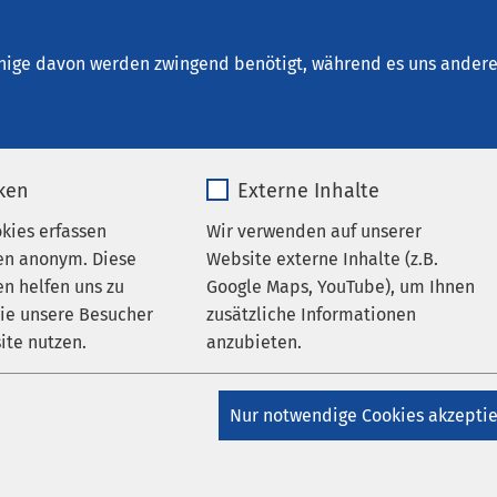
densleben
en
nige davon werden zwingend benötigt, während es uns andere 
iken
Externe Inhalte
okies erfassen
Wir verwenden auf unserer
en anonym. Diese
Website externe Inhalte (z.B.
n helfen uns zu
Google Maps, YouTube), um Ihnen
wie unsere Besucher
zusätzliche Informationen
ungen
Veranstaltungen
ite nutzen.
anzubieten.
AMEOS Klinikum Haldensleben
AMEOS
ung Haldensleben
AMEOS Pflege Haldensleben
_pk_*.*
Name
Google Maps
liklinikum Haldensleben
Nur notwendige Cookies akzepti
 hier, morgen dort: Die
Matomo
Anbieter
Google
ematik ungewollter Kinder