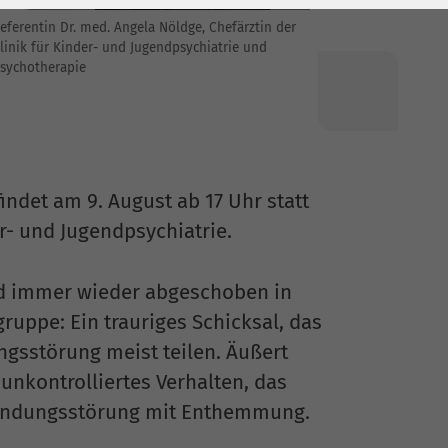
eferentin Dr. med. Angela Nöldge, Chefärztin der
linik für Kinder- und Jugendpsychiatrie und
sychotherapie
det am 9. August ab 17 Uhr statt
- und Jugendpsychiatrie.
und immer wieder abgeschoben in
ruppe: Ein trauriges Schicksal, das
ngsstörung meist teilen. Äußert
unkontrolliertes Verhalten, das
 Bindungsstörung mit Enthemmung.