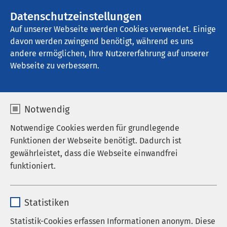
Datenschutzeinstellungen
Kontakt
Auf unserer Webseite werden Cookies verwendet. Einige
davon werden zwingend benötigt, während es uns
andere ermöglichen, Ihre Nutzererfahrung auf unserer
_ME_S - erst wenn's
Webseite zu verbessern.
fehlt, fällt's auf
Notwendig
Notwendige Cookies werden für grundlegende
AMEOS unterstützt die #missingtype-
Kampagne der DRK-
Funktionen der Webseite benötigt. Dadurch ist
Blutspendedienste
gewährleistet, dass die Webseite einwandfrei
funktioniert.
Name
cookieconsent_status
Statistiken
Anbieter
sgalinski
Statistik-Cookies erfassen Informationen anonym. Diese