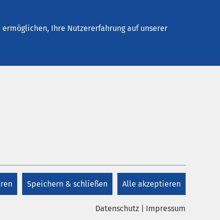
elles
Unternehmen
Kontakt
ermöglichen, Ihre Nutzererfahrung auf unserer
n nächster Schritt
Ratzeburg.
 oder Pflegefachkraft
eren
Speichern & schließen
Alle akzeptieren
Datenschutz
|
Impressum