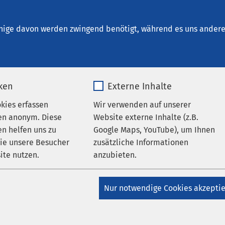
inrichtungen
AMEOS Institute
Karriere
Aktu
nige davon werden zwingend benötigt, während es uns andere 
iken
Externe Inhalte
okies erfassen
Wir verwenden auf unserer
Dein Weg. Dei
en anonym. Diese
Website externe Inhalte (z.B.
n helfen uns zu
Google Maps, YouTube), um Ihnen
bei AMEOS in 
wie unsere Besucher
zusätzliche Informationen
ite nutzen.
anzubieten.
Als Physiotherapeut
_pk_*.*
Name
Google Maps
Nur notwendige Cookies akzepti
(m/w/d)
Matomo
Anbieter
Google