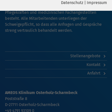
Ärztinnen und Ärzten, Psychologinnen und Psychologen,
Datenschutz
|
Impressum
Name
YouTube
Fachleuten aus Therapie und Sozialpädagogik,
Pflegekräften und medizinischen Fachangestellten
Name
cookie_optin
Google Ireland Limited, Gordon House,
besteht. Alle Mitarbeitenden unterliegen der
Anbieter
Barrow Street Dublin 4 Irland
Schweigepflicht, so dass alle Anfragen und Gespräche
Anbieter
sgalinski
streng vertraulich behandelt werden.
Laufzeit
6 Monate
Laufzeit
278 Tage
Wird verwendet, um YouTube-Inhalte
Cookie zum Speichern der Cookie
Zweck
Zweck
zu entsperren.
Consent Einstellungen
Stellenangebote
Kontakt
Name
Instagram
Anfahrt
Anbieter
Facebook
Laufzeit
6 Monate
AMEOS Klinikum Osterholz-Scharmbeck
Poststraße 8
Wird verwendet, um Instagram-Inhalte
D-27711 Osterholz-Scharmbeck
Zweck
zu entsperren.
+49 4791 93109 0