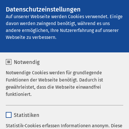
AMEOS Gruppe
Stellenangebote
Datenschutzeinstellungen
Auf unserer Webseite werden Cookies verwendet. Einige
davon werden zwingend benötigt, während es uns
AMEOS Klinikum Lübeck - Klinik für 
Abhängigkeitserkrankungen
andere ermöglichen, Ihre Nutzererfahrung auf unserer
Webseite zu verbessern.
Leitbild
Notwendig
Notwendige Cookies werden für grundlegende
Funktionen der Webseite benötigt. Dadurch ist
gewährleistet, dass die Webseite einwandfrei
funktioniert.
Unsere Aufgabe
Name
cookieconsent_status
Statistiken
Wir haben es uns zur Aufgabe gemacht, Menschen
Anbieter
sgalinski
mit neurologischen und psychischen Störungen
Statistik-Cookies erfassen Informationen anonym. Diese