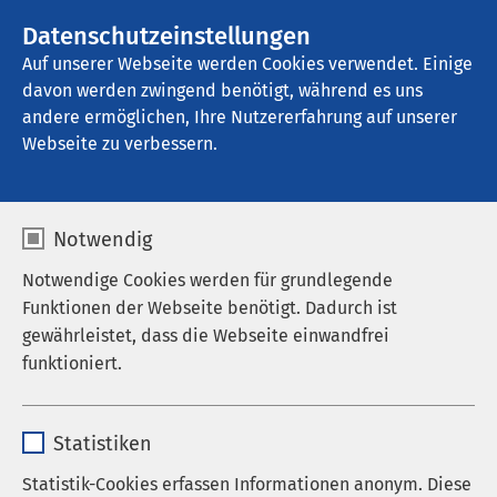
AMEOS Gruppe
Stellenangebote
Datenschutzeinstellungen
Auf unserer Webseite werden Cookies verwendet. Einige
davon werden zwingend benötigt, während es uns
AMEOS Klinikum Lübeck - Klinik für 
Abhängigkeitserkrankungen
andere ermöglichen, Ihre Nutzererfahrung auf unserer
Webseite zu verbessern.
Ergebnisse Ihrer Suche
Notwendig
Notwendige Cookies werden für grundlegende
Funktionen der Webseite benötigt. Dadurch ist
gewährleistet, dass die Webseite einwandfrei
funktioniert.
Nutzen Sie dieses Feld, um Ihre Suche zu
verfeinern.
Name
cookieconsent_status
Statistiken
Anbieter
sgalinski
Statistik-Cookies erfassen Informationen anonym. Diese