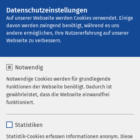
AMEOS Gruppe
Stellenangebote
Datenschutzeinstellungen
Auf unserer Webseite werden Cookies verwendet. Einige
davon werden zwingend benötigt, während es uns
AMEOS Klinikum Lübeck - Klinik für 
Abhängigkeitserkrankungen
andere ermöglichen, Ihre Nutzererfahrung auf unserer
Webseite zu verbessern.
Notwendig
Notwendige Cookies werden für grundlegende
Funktionen der Webseite benötigt. Dadurch ist
01.09.2025
AMEOS Gruppe
gewährleistet, dass die Webseite einwandfrei
AMEOS Update zur
funktioniert.
Informationspflicht gem. Art.
34 DSGVO
Name
cookieconsent_status
Statistiken
Anbieter
sgalinski
Statistik-Cookies erfassen Informationen anonym. Diese