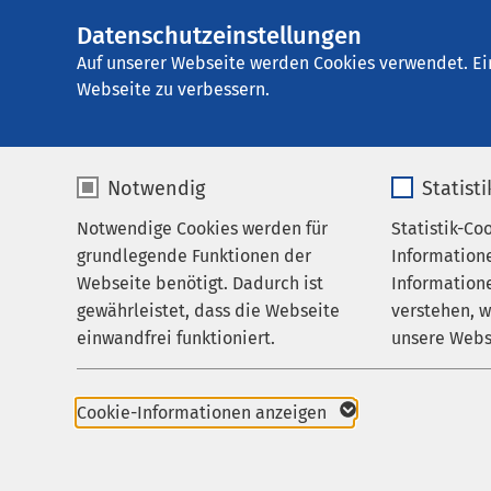
Datenschutzeinstellungen
AMEOS
AMEOS Klinikum K
Gruppe
Auf unserer Webseite werden Cookies verwendet. Ei
Webseite zu verbessern.
Notwendig
Statist
Ergebnisse
Notwendige Cookies werden für
Statistik-Co
Behandlungsfelder
grundlegende Funktionen der
Information
Ihr Aufenthalt
Webseite benötigt. Dadurch ist
Informatione
gewährleistet, dass die Webseite
verstehen, 
Zuweisende
Nutzen Sie dieses F
einwandfrei funktioniert.
unsere Webs
Über uns
Name
cookieconsent_status
Name
Karriere
Cookie-Informationen anzeigen
48 Treffer:
Aktuelles
Anbieter
sgalinski
Anbieter