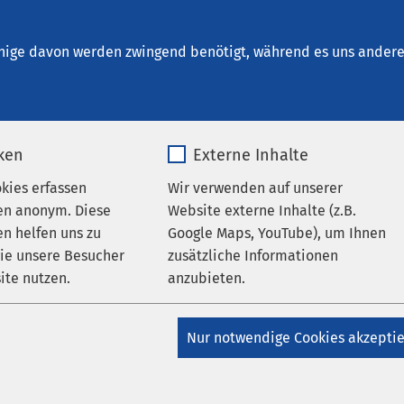
iel
nige davon werden zwingend benötigt, während es uns andere 
iken
Externe Inhalte
 Ihrer Suche
okies erfassen
Wir verwenden auf unserer
en anonym. Diese
Website externe Inhalte (z.B.
n helfen uns zu
Google Maps, YouTube), um Ihnen
wie unsere Besucher
zusätzliche Informationen
eld, um Ihre Suche zu verfeinern.
ite nutzen.
anzubieten.
_pk_*.*
Name
Google Maps
Nur notwendige Cookies akzepti
Matomo
Anbieter
Google