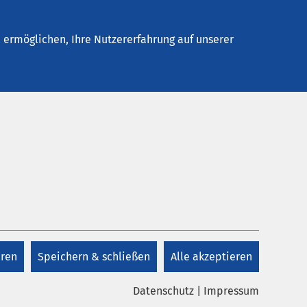
Stellenangebote
Kontakt
Termin buchen
ermöglichen, Ihre Nutzererfahrung auf unserer
Kontakt
+49 431 780 53 0
eren
Speichern & schließen
Alle akzeptieren
Kontakt
Datenschutz
|
Impressum