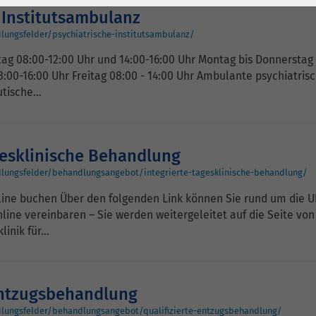
1 Jahr
Laufzeit
6 Monate
 Institutsambulanz
Cookie von Matomo
Wird zum
lungsfelder/psychiatrische-institutsambulanz/
für Website-
Entsperren von
tag 08:00-12:00 Uhr und 14:00-16:00 Uhr Montag bis Donnerstag
Zweck
Analysen. Erzeugt
Google Maps-
3:00-16:00 Uhr Freitag 08:00 - 14:00 Uhr Ambulante psychiatrisc
statistische Daten
Inhalten verwendet.
utische…
darüber, wie der
Besucher die
Name
YouTube
Website nutzt.
gesklinische Behandlung
Google Ireland
dlungsfelder/behandlungsangebot/integrierte-tagesklinische-behandlung/
Limited, Gordon
line buchen Über den folgenden Link können Sie rund um die U
Anbieter
House, Barrow
line vereinbaren – Sie werden weitergeleitet auf die Seite von
Street Dublin 4
klinik für…
Irland
Laufzeit
6 Monate
 Entzugsbehandlung
Wird verwendet, um
dlungsfelder/behandlungsangebot/qualifizierte-entzugsbehandlung/