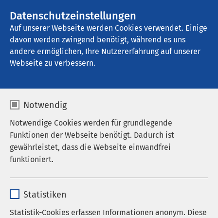
AMEOS Gruppe
Stellenangebote
Datenschutzeinstellungen
Auf unserer Webseite werden Cookies verwendet. Einige
davon werden zwingend benötigt, während es uns
AMEOS Klinikum Kiel
andere ermöglichen, Ihre Nutzererfahrung auf unserer
Webseite zu verbessern.
Qualitätsmanagement
Notwendig
Notwendige Cookies werden für grundlegende
Funktionen der Webseite benötigt. Dadurch ist
Die AMEOS Klinika in Holstein sind seit dem Jahr
gewährleistet, dass die Webseite einwandfrei
2016 nach den Richtlinien der DIN EN ISO 9001:2015
funktioniert.
zertifiziert. Die Normen legen
Mindestanforderungen an ein
Name
cookieconsent_status
Qualitätsmanagementsystem fest, die für eine
Statistiken
erfolgreiche Weiterentwicklung und Verbesserung
Anbieter
sgalinski
Statistik-Cookies erfassen Informationen anonym. Diese
der Prozesse und der Qualität notwendig sind.