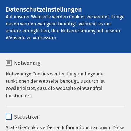
AMEOS Gruppe
Stellenangebote
Datenschutzeinstellungen
Auf unserer Webseite werden Cookies verwendet. Einige
davon werden zwingend benötigt, während es uns
AMEOS Klinikum Inntal - Klinik für 
Transkulturelle Psychosomatik
andere ermöglichen, Ihre Nutzererfahrung auf unserer
Webseite zu verbessern.
Notwendig
Notwendige Cookies werden für grundlegende
Funktionen der Webseite benötigt. Dadurch ist
gewährleistet, dass die Webseite einwandfrei
funktioniert.
Name
cookieconsent_status
Statistiken
Anbieter
sgalinski
Statistik-Cookies erfassen Informationen anonym. Diese