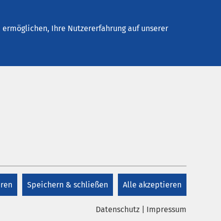
Stellenangebote
Kontakt
ermöglichen, Ihre Nutzererfahrung auf unserer
Kontakt
dem das
hr:
+49 5531 949 770
eren
Speichern & schließen
Alle akzeptieren
Kontakt
n der
Datenschutz
|
Impressum