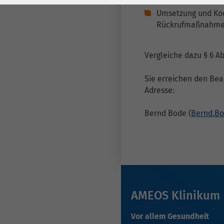
Laufzeit
278 Tage
Laufzeit
Umsetzung und Koo
Rückrufmaßnahmen 
Cookie zum
Speichern der Cookie
Zweck
Consent
Vergleiche dazu § 6 Ab
Einstellungen
Zweck
Sie erreichen den Bea
Adresse:
be_typo_user /
Name
PHPSESSID
Bernd Bode (
Bernd.B
Anbieter
TYPO3
Laufzeit
1 Woche
Dieses Cookie ist ein
Standard-Session-
AMEOS Klinikum
Cookie von TYPO3. Es
speichert im Falle
Vor allem Gesundheit