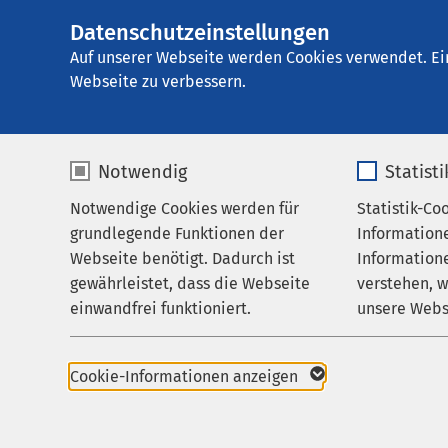
Datenschutzeinstellungen
AMEOS Klinikum 
AMEOS
Gruppe
Über uns
Auf unserer Webseite werden Cookies verwendet. Ei
Webseite zu verbessern.
Notwendig
Statist
Medizinpr
Notwendige Cookies werden für
Statistik-Co
Leistungen
grundlegende Funktionen der
Information
Ihr Aufenthalt
Webseite benötigt. Dadurch ist
Informatione
Die Beauftragten für 
gewährleistet, dass die Webseite
verstehen, 
Über uns
AMEOS Klinikum Holzm
einwandfrei funktioniert.
unsere Webs
Karriere
Kontaktperson für
Name
cookieconsent_status
Name
Aktuelles
Cookie-Informationen anzeigen
Meldungen über Ri
Anbieter
sgalinski
Anbieter
Koordinierung inte
Anwender und Betr