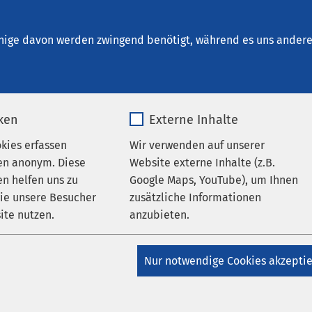
Holzminden
nige davon werden zwingend benötigt, während es uns andere 
iken
Externe Inhalte
oduktesicherheit
okies erfassen
Wir verwenden auf unserer
en anonym. Diese
Website externe Inhalte (z.B.
n helfen uns zu
Google Maps, YouTube), um Ihnen
Medizinproduktesicherheit im AMEOS Klinikum Hildesheim (zu 
wie unsere Besucher
zusätzliche Informationen
inden als Aussenstelle gehört) nehmen folgende Aufgaben wa
ite nutzen.
anzubieten.
 Behörden, Hersteller und Vertreiber im Zusammenhang mit
_pk_*.*
Name
Google Maps
Nur notwendige Cookies akzepti
siken von Medizinprodukten
Matomo
Anbieter
Google
rner Prozesse zur Erfüllung der Melde- und Mitwirkungspflichte
eiber