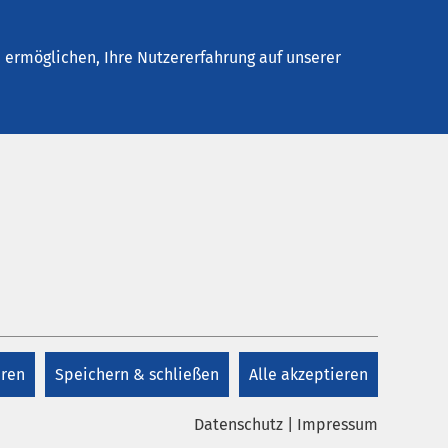
Osnabrück
Stellenangebote
Kontakt
ermöglichen, Ihre Nutzererfahrung auf unserer
Kontakt
pe
+49 541 313 0
eren
Speichern & schließen
Alle akzeptieren
Kontakt
Datenschutz
|
Impressum