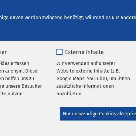
r Forensische Psychiatrie und Psychotherapie 
nige davon werden zwingend benötigt, während es uns andere 
iken
Externe Inhalte
tz
okies erfassen
Wir verwenden auf unserer
en anonym. Diese
Website externe Inhalte (z.B.
n helfen uns zu
Google Maps, YouTube), um Ihnen
wie unsere Besucher
zusätzliche Informationen
um Datenschutz der AMEOS Grup
ite nutzen.
anzubieten.
_pk_*.*
Name
Google Maps
Nur notwendige Cookies akzepti
tz
Matomo
Anbieter
Google