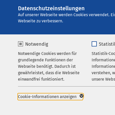
Datenschutzeinstellungen
AMEOS
AMEOS Klinikum fü
Gruppe
Auf unserer Webseite werden Cookies verwendet. Ei
Webseite zu verbessern.
Notwendig
Statist
Datenschu
Notwendige Cookies werden für
Statistik-Co
Leistungen
grundlegende Funktionen der
Information
Besuchsregelungen
Webseite benötigt. Dadurch ist
Informatione
gewährleistet, dass die Webseite
verstehen, 
Über uns
Hinweise z
einwandfrei funktioniert.
unsere Webs
Karriere
Name
cookieconsent_status
Name
Aktuelles
Cookie-Informationen anzeigen
1. Datenschu
Anbieter
sgalinski
Anbieter