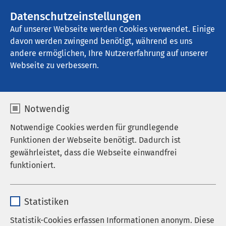
AMEOS Gruppe
Stellenangebote
Datenschutzeinstellungen
Auf unserer Webseite werden Cookies verwendet. Einige
davon werden zwingend benötigt, während es uns
AMEOS Klinikum für Forensische 
Psychiatrie und Psychotherapie Osnabrück
andere ermöglichen, Ihre Nutzererfahrung auf unserer
Webseite zu verbessern.
Notwendig
Notwendige Cookies werden für grundlegende
Funktionen der Webseite benötigt. Dadurch ist
gewährleistet, dass die Webseite einwandfrei
funktioniert.
Name
cookieconsent_status
Statistiken
Anbieter
sgalinski
Statistik-Cookies erfassen Informationen anonym. Diese