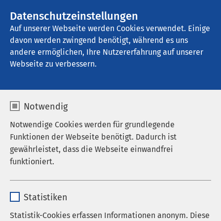
AMEOS Gruppe
Stellenangebote
Datenschutzeinstellungen
Auf unserer Webseite werden Cookies verwendet. Einige
davon werden zwingend benötigt, während es uns
AMEOS Klinikum für Forensische 
Psychiatrie und Psychotherapie Osnabrück
andere ermöglichen, Ihre Nutzererfahrung auf unserer
Webseite zu verbessern.
Notwendig
Notwendige Cookies werden für grundlegende
Funktionen der Webseite benötigt. Dadurch ist
gewährleistet, dass die Webseite einwandfrei
funktioniert.
Name
cookieconsent_status
Statistiken
Anbieter
sgalinski
Statistik-Cookies erfassen Informationen anonym. Diese