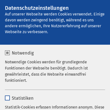
AMEOS Gruppe
Stellenangebote
Datenschutzeinstellungen
Auf unserer Webseite werden Cookies verwendet. Einige
davon werden zwingend benötigt, während es uns
AMEOS Klinikum für Forensische 
Psychiatrie und Psychotherapie Osnabrück
andere ermöglichen, Ihre Nutzererfahrung auf unserer
Webseite zu verbessern.
Notwendig
Notwendige Cookies werden für grundlegende
Funktionen der Webseite benötigt. Dadurch ist
gewährleistet, dass die Webseite einwandfrei
funktioniert.
Name
cookieconsent_status
Statistiken
Anbieter
sgalinski
Statistik-Cookies erfassen Informationen anonym. Diese