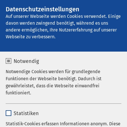
AMEOS Gruppe
Stellenangebote
Datenschutzeinstellungen
Auf unserer Webseite werden Cookies verwendet. Einige
davon werden zwingend benötigt, während es uns
AMEOS Klinikum Fehmarn
andere ermöglichen, Ihre Nutzererfahrung auf unserer
Webseite zu verbessern.
Ergebnisse Ihrer Suche
Notwendig
Notwendige Cookies werden für grundlegende
Funktionen der Webseite benötigt. Dadurch ist
gewährleistet, dass die Webseite einwandfrei
Nutzen Sie dieses Feld, um Ihre Suche zu
funktioniert.
verfeinern.
Name
cookieconsent_status
Statistiken
Anbieter
sgalinski
Statistik-Cookies erfassen Informationen anonym. Diese