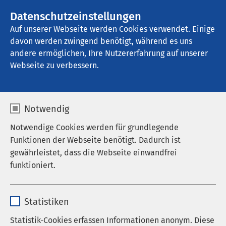
AMEOS Gruppe
Stellenangebote
Datenschutzeinstellungen
Auf unserer Webseite werden Cookies verwendet. Einige
davon werden zwingend benötigt, während es uns
AMEOS Klinikum Fehmarn
andere ermöglichen, Ihre Nutzererfahrung auf unserer
Webseite zu verbessern.
Ergebnisse Ihrer Suche
Notwendig
Notwendige Cookies werden für grundlegende
Funktionen der Webseite benötigt. Dadurch ist
gewährleistet, dass die Webseite einwandfrei
Nutzen Sie dieses Feld, um Ihre Suche zu
funktioniert.
verfeinern.
Name
cookieconsent_status
Statistiken
Anbieter
sgalinski
Statistik-Cookies erfassen Informationen anonym. Diese