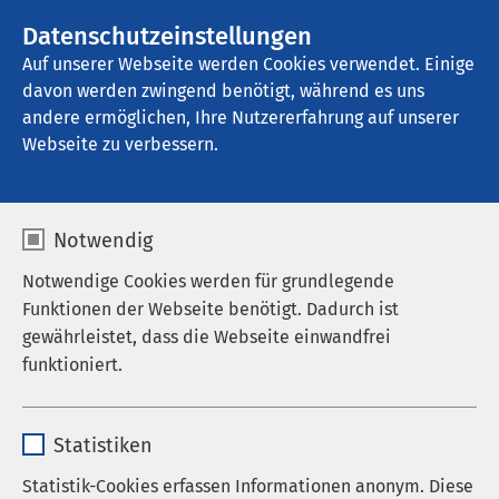
AMEOS Gruppe
Stellenangebote
Datenschutzeinstellungen
Auf unserer Webseite werden Cookies verwendet. Einige
davon werden zwingend benötigt, während es uns
AMEOS Klinikum Alfeld
andere ermöglichen, Ihre Nutzererfahrung auf unserer
Webseite zu verbessern.
Auf einen Blick
Notwendig
Notwendige Cookies werden für grundlegende
Funktionen der Webseite benötigt. Dadurch ist
Gesundheit - Fitness - Lebensqualität
gewährleistet, dass die Webseite einwandfrei
funktioniert.
Das Therapiezentrum der KH Therapie GmbH im
AMEOS Klinikum Alfeld ist bekannt für kompetente
Name
cookieconsent_status
Beratung und professionelle Anwendung von
Statistiken
physikalischen und rehabilitativen Maßnahmen.
Anbieter
sgalinski
Statistik-Cookies erfassen Informationen anonym. Diese
Mit seinem großen Leistungsspektrum bietet es