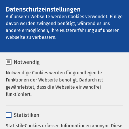
AMEOS Gruppe
Stellenangebote
Datenschutzeinstellungen
Auf unserer Webseite werden Cookies verwendet. Einige
davon werden zwingend benötigt, während es uns
AMEOS Klinikum Alfeld
andere ermöglichen, Ihre Nutzererfahrung auf unserer
Webseite zu verbessern.
Notwendig
Notwendige Cookies werden für grundlegende
04.12.2019
AMEOS Klinikum Alfeld
Funktionen der Webseite benötigt. Dadurch ist
Lachen ist die beste Medizin:
gewährleistet, dass die Webseite einwandfrei
Patienten-Akademie am
funktioniert.
11.12.2019 zum Thema Humor
Name
cookieconsent_status
als Heilungsprozess
Statistiken
Anbieter
sgalinski
Statistik-Cookies erfassen Informationen anonym. Diese