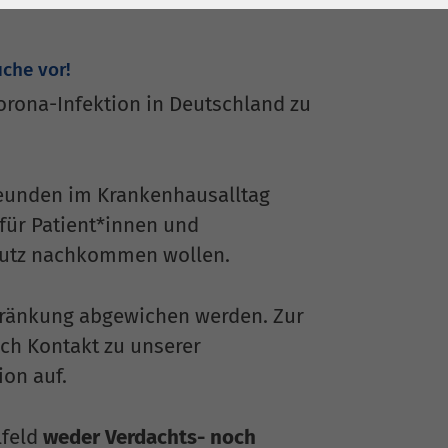
che vor!
orona-Infektion in Deutschland zu
reunden im Krankenhausalltag
 für Patient*innen und
chutz nachkommen wollen.
hränkung abgewichen werden. Zur
sch Kontakt zu unserer
ion auf.
lfeld
weder Verdachts- noch