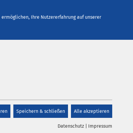
Stellenangebote
Kontakt
ermöglichen, Ihre Nutzererfahrung auf unserer
 Patient*innen,
eren
Speichern & schließen
Alle akzeptieren
Datenschutz
|
Impressum
nnen nachfolgende