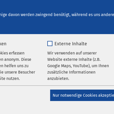
lfeld
en
nige davon werden zwingend benötigt, während es uns andere 
iken
Externe Inhalte
AMEOS Klinikum Alfeld
erte Besuchsregelung im
okies erfassen
Wir verwenden auf unserer
en anonym. Diese
Website externe Inhalte (z.B.
 Klinikum Alfeld
n helfen uns zu
Google Maps, YouTube), um Ihnen
wie unsere Besucher
zusätzliche Informationen
ite nutzen.
anzubieten.
_pk_*.*
Name
Google Maps
hrte Angehörige, Verwandte und Freunde unserer
Nur notwendige Cookies akzepti
Matomo
Anbieter
Google
t gilt zum Schutz der uns anvertrauten Patient*i