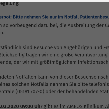
1 Jahr
Laufzeit
6 Monate
egelung:
Cookie von Matomo
Wird zum
rbot: Bitte nehmen Sie nur im Notfall Patientenbesu
für Website-
Entsperren von
Zweck
Analysen. Erzeugt
Google Maps-
en so vorbeugend dazu bei, die Ausbreitung der C
statistische Daten
Inhalten verwendet.
n.
darüber, wie der
Besucher die
Name
YouTube
rständlich sind Besuche von Angehörigen und F
Website nutzt.
Gleichzeitig tragen wir eine große Verantwortung
Google Ireland
tende, der wir mit größtmöglichem Infektionss
Limited, Gordon
Anbieter
House, Barrow
Street Dublin 4
ndeten Notfällen kann von dieser Besuchseinsc
Irland
eines solchen Notfalls nehmen Sie bitte telefoni
ntrale (05181 707-0) oder der behandelnden Stat
Laufzeit
6 Monate
Wird verwendet, um
.03.2020 09:00 Uhr
gibt es im AMEOS Klinikum A