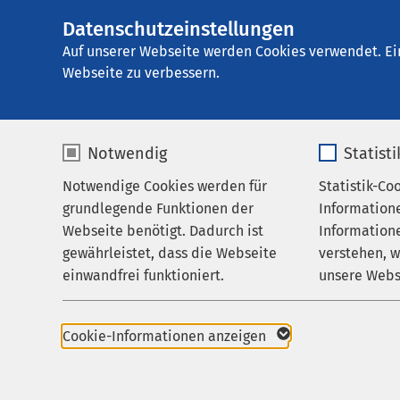
Datenschutzeinstellungen
AMEOS Klinikum A
AMEOS
Gruppe
Aktuelles
Nachricht
Auf unserer Webseite werden Cookies verwendet. Ei
Webseite zu verbessern.
Notwendig
Statist
20.03.2020
Geänd
Notwendige Cookies werden für
Statistik-Co
Leistungen
grundlegende Funktionen der
Information
AMEOS
Ihr Aufenthalt
Webseite benötigt. Dadurch ist
Informatione
gewährleistet, dass die Webseite
verstehen, 
Zuweisende
einwandfrei funktioniert.
unsere Webs
Über uns
Name
cookieconsent_status
Name
Karriere
Sehr gee
Cookie-Informationen anzeigen
Aktuelles
Anbieter
sgalinski
Anbieter
ab sofor