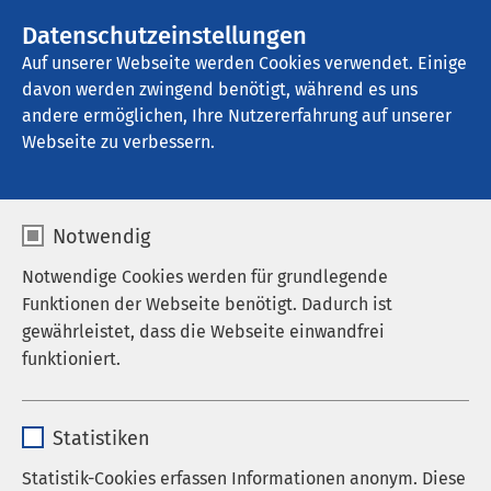
AMEOS Gruppe
Stellenangebote
Datenschutzeinstellungen
Auf unserer Webseite werden Cookies verwendet. Einige
davon werden zwingend benötigt, während es uns
Kindertagesstätte "Morgenstern"
andere ermöglichen, Ihre Nutzererfahrung auf unserer
Webseite zu verbessern.
Karriere
Notwendig
Notwendige Cookies werden für grundlegende
Funktionen der Webseite benötigt. Dadurch ist
Krippe - Kindergarten - Hort
gewährleistet, dass die Webseite einwandfrei
Hier ist Ihr Kind gut aufgehoben
funktioniert.
Name
cookieconsent_status
keine Betriebsferien
Statistiken
Anbieter
sgalinski
keine Schließzeiten zwischen Brückentagen und
Statistik-Cookies erfassen Informationen anonym. Diese