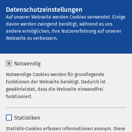
Datenschutzeinstellungen
Kontakt
Auf unserer Webseite werden Cookies verwendet. Einige
davon werden zwingend benötigt, während es uns
andere ermöglichen, Ihre Nutzererfahrung auf unserer
Soziale
Webseite zu verbessern.
Verantwortung
Notwendig
Notwendige Cookies werden für grundlegende
Funktionen der Webseite benötigt. Dadurch ist
gewährleistet, dass die Webseite einwandfrei
funktioniert.
Gesundheit ist mehr als die Abwesenheit von
Name
cookieconsent_status
Krankheit. Sie entsteht dort, wo körperliches und
Statistiken
psychisches Wohlbefinden dauerhaft im
Anbieter
sgalinski
Gleichgewicht sind. Als Gesundheitsunternehmen
Statistik-Cookies erfassen Informationen anonym. Diese