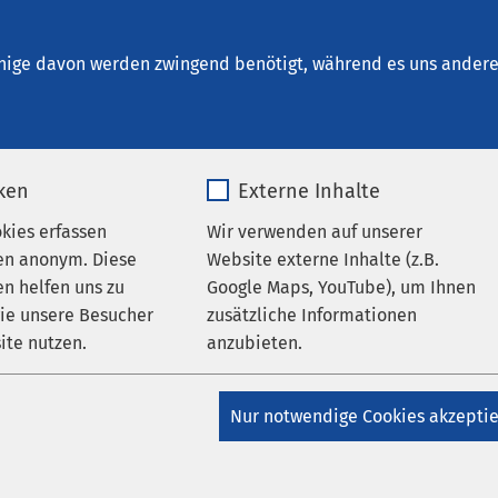
inrichtungen
AMEOS Institute
Karriere
Aktu
nige davon werden zwingend benötigt, während es uns andere 
iken
Externe Inhalte
okies erfassen
Wir verwenden auf unserer
en anonym. Diese
Website externe Inhalte (z.B.
DEN GIBT'S NU
n helfen uns zu
Google Maps, YouTube), um Ihnen
wie unsere Besucher
zusätzliche Informationen
ite nutzen.
anzubieten.
Dein Fiat 500 ELEKTR
_pk_*.*
Name
Google Maps
Pflegefachkraft (m/w/
Nur notwendige Cookies akzepti
Matomo
Anbieter
Google