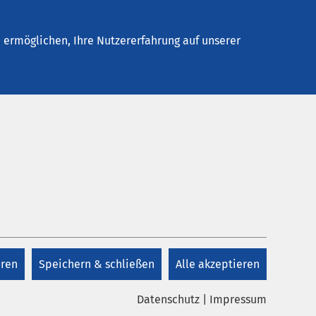
elles
Unternehmen
Kontakt
ermöglichen, Ihre Nutzererfahrung auf unserer
R BEI UNS!
O + Tankkarte als
d) in Vollzeit
eren
Speichern & schließen
Alle akzeptieren
Datenschutz
|
Impressum