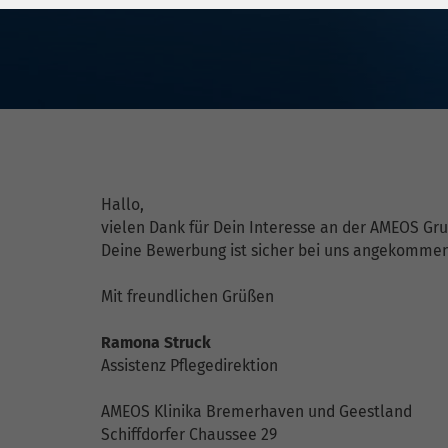
Laufzeit
278 Tage
Laufzeit
Cookie zum
Speichern der Cookie
Zweck
Consent
Einstellungen
Zweck
be_typo_user /
Name
Hallo,
PHPSESSID
vielen Dank für Dein Interesse an der AMEOS Grup
Deine Bewerbung ist sicher bei uns angekommen.
Anbieter
TYPO3
Mit freundlichen Grüßen
Laufzeit
1 Woche
Ramona Struck
Dieses Cookie ist ein
Assistenz Pflegedirektion
Standard-Session-
Cookie von TYPO3. Es
AMEOS Klinika Bremerhaven und Geestland
speichert im Falle
Schiffdorfer Chaussee 29