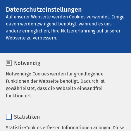
AMEOS Gruppe
Stellenangebote
Datenschutzeinstellungen
Auf unserer Webseite werden Cookies verwendet. Einige
davon werden zwingend benötigt, während es uns
AMEOS Eingliederung Ueckermünde
andere ermöglichen, Ihre Nutzererfahrung auf unserer
Webseite zu verbessern.
Geschützte besondere
Notwendig
Wohnform "Weidenhof"
Notwendige Cookies werden für grundlegende
Funktionen der Webseite benötigt. Dadurch ist
gewährleistet, dass die Webseite einwandfrei
funktioniert.
Kontakt
Name
cookieconsent_status
Tel.: 039771 41501
Statistiken
Fax: 03977141 509
Anbieter
sgalinski
Statistik-Cookies erfassen Informationen anonym. Diese