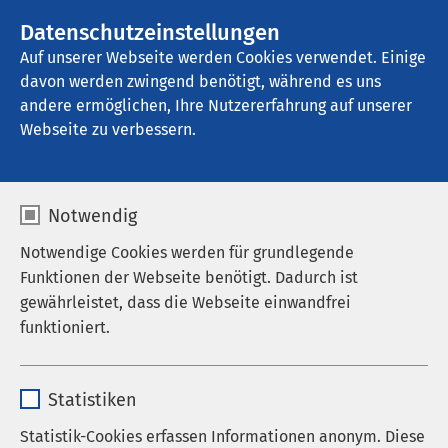
AMEOS Gruppe
Stellenangebote
Datenschutzeinstellungen
Auf unserer Webseite werden Cookies verwendet. Einige
davon werden zwingend benötigt, während es uns
AMEOS Eingliederung HORIZON Kiel
andere ermöglichen, Ihre Nutzererfahrung auf unserer
Webseite zu verbessern.
Veranstaltungen
Notwendig
Notwendige Cookies werden für grundlegende
Funktionen der Webseite benötigt. Dadurch ist
Aktuell sind keine Veranstaltungen vorhanden.
gewährleistet, dass die Webseite einwandfrei
funktioniert.
Name
cookieconsent_status
Statistiken
Anbieter
sgalinski
Statistik-Cookies erfassen Informationen anonym. Diese