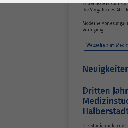
Laufzeit
278 Tage
Laufzeit
11.Semesters zum klin
die Vergabe des Absch
Cookie zum
Speichern der Cookie
Moderne Vorlesungs- 
Zweck
Consent
Verfügung.
Einstellungen
Zweck
Webseite zum Mediz
be_typo_user /
Name
PHPSESSID
Neuigkeite
Anbieter
TYPO3
Laufzeit
1 Woche
Dritten Jah
Medizinstu
Dieses Cookie ist ein
Standard-Session-
Halberstad
Cookie von TYPO3. Es
speichert im Falle
Die Studierenden des 