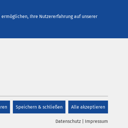
Stellenangebote
Kontakt
ermöglichen, Ihre Nutzererfahrung auf unserer
Kontakt
+49 5121 1031
ruppe
eren
Speichern & schließen
Alle akzeptieren
Kontakt
die
Datenschutz
|
Impressum