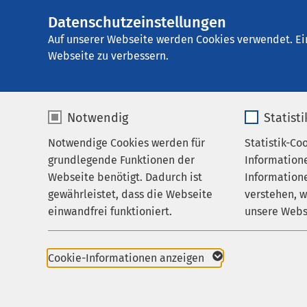
Datenschutzeinstellungen
AMEOS Einglieder
AMEOS
Gruppe
Karriere
Auf unserer Webseite werden Cookies verwendet. Ei
Webseite zu verbessern.
Notwendig
Statist
Medizinst
Notwendige Cookies werden für
Statistik-Co
Leistungen
grundlegende Funktionen der
Information
Betreuung & Besuch
Webseite benötigt. Dadurch ist
Informatione
Studium d
gewährleistet, dass die Webseite
verstehen, 
Über uns
einwandfrei funktioniert.
unsere Webs
Deutschsprachi
Karriere
Name
cookieconsent_status
Name
Aktuelles
Die Josip Juraj Stros
Cookie-Informationen anzeigen
ein deutschsprachiges
Anbieter
sgalinski
Anbieter
ersten fünf Semester d
Anschließend wechseln