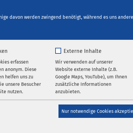
ung Hildesheim
nige davon werden zwingend benötigt, während es uns andere 
iken
Externe Inhalte
udium ohne NC
okies erfassen
Wir verwenden auf unserer
en anonym. Diese
Website externe Inhalte (z.B.
n helfen uns zu
Google Maps, YouTube), um Ihnen
er Humanmedizin
wie unsere Besucher
zusätzliche Informationen
ite nutzen.
anzubieten.
ger Studiengang in Kroatien
_pk_*.*
Name
Google Maps
smayer Universität in Osijek bietet gemeinsam mit der AMEOS G
Nur notwendige Cookies akzepti
 Medizinstudium in Kroatien und Halberstadt an. Dabei finden 
Matomo
Anbieter
Google
es Studiums, die sogenannte Vorklinik, in Kroatien statt.
 die Studierenden mit Beginn des 6. Semesters bis Ende des