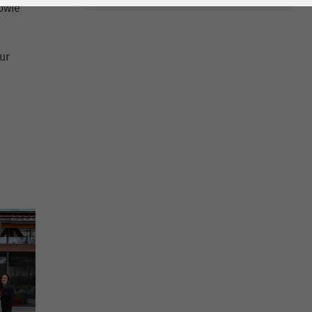
owie
ur