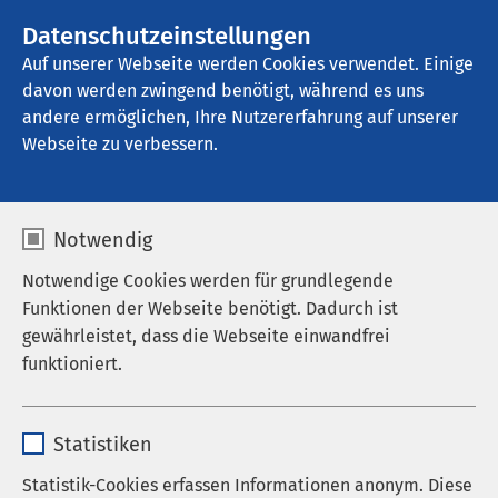
AMEOS Gruppe
Stellenangebote
Datenschutzeinstellungen
Auf unserer Webseite werden Cookies verwendet. Einige
davon werden zwingend benötigt, während es uns
AMEOS Eingliederung Bremen
andere ermöglichen, Ihre Nutzererfahrung auf unserer
Webseite zu verbessern.
Ergebnisse Ihrer Suche
Notwendig
Notwendige Cookies werden für grundlegende
Funktionen der Webseite benötigt. Dadurch ist
gewährleistet, dass die Webseite einwandfrei
Nutzen Sie dieses Feld, um Ihre Suche zu
funktioniert.
verfeinern.
Name
cookieconsent_status
Statistiken
Anbieter
sgalinski
Statistik-Cookies erfassen Informationen anonym. Diese