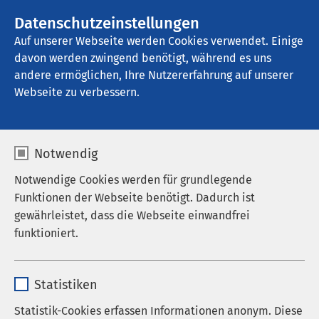
AMEOS Gruppe
Stellenangebote
Datenschutzeinstellungen
Auf unserer Webseite werden Cookies verwendet. Einige
davon werden zwingend benötigt, während es uns
AMEOS Eingliederung Bremen
andere ermöglichen, Ihre Nutzererfahrung auf unserer
Webseite zu verbessern.
Notwendig
Notwendige Cookies werden für grundlegende
Verantwortung bei AMEOS
Investitionen
Funktionen der Webseite benötigt. Dadurch ist
gewährleistet, dass die Webseite einwandfrei
17.10.2025
AMEOS Gruppe
funktioniert.
Unterzeichnung: AMEOS
übernimmt Josephs-Hospital
Name
cookieconsent_status
Warendorf
Statistiken
Anbieter
sgalinski
Statistik-Cookies erfassen Informationen anonym. Diese