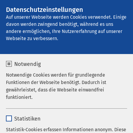
AMEOS Gruppe
Stellenangebote
Datenschutzeinstellungen
Auf unserer Webseite werden Cookies verwendet. Einige
davon werden zwingend benötigt, während es uns
AMEOS Poliklinikum Neuburg
andere ermöglichen, Ihre Nutzererfahrung auf unserer
Webseite zu verbessern.
Praxis für Orthopädie
Notwendig
Notwendige Cookies werden für grundlegende
Funktionen der Webseite benötigt. Dadurch ist
gewährleistet, dass die Webseite einwandfrei
funktioniert.
Name
cookieconsent_status
Statistiken
Anbieter
sgalinski
Statistik-Cookies erfassen Informationen anonym. Diese