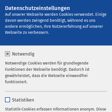
AMEOS Gruppe
Stellenangebote
Datenschutzeinstellungen
Auf unserer Webseite werden Cookies verwendet. Einige
davon werden zwingend benötigt, während es uns
AMEOS Poliklinikum Neuburg
andere ermöglichen, Ihre Nutzererfahrung auf unserer
Webseite zu verbessern.
Notwendig
Notwendige Cookies werden für grundlegende
06.02.2023
AMEOS Klinikum St. Elisabeth
Funktionen der Webseite benötigt. Dadurch ist
Neuburg
AMEOS Poliklinikum Neuburg
gewährleistet, dass die Webseite einwandfrei
Parkdeck größtenteils wieder
funktioniert.
geöffnet
Name
cookieconsent_status
Statistiken
Anbieter
sgalinski
Nach erfolgter bautechnischer Prüfung des
Statistik-Cookies erfassen Informationen anonym. Diese