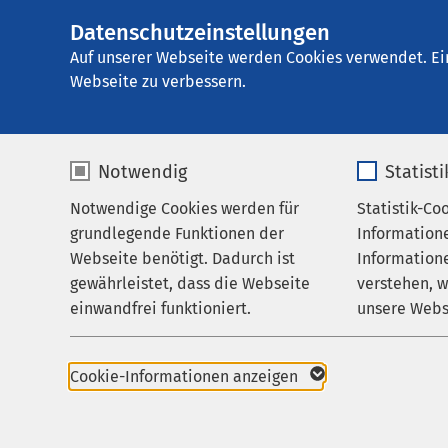
Datenschutzeinstellungen
AMEOS Poliklinik
AMEOS
Gruppe
Aktuelles
Nachricht
Auf unserer Webseite werden Cookies verwendet. Ei
Webseite zu verbessern.
Notwendig
Statist
Notwendige Cookies werden für
Statistik-Co
Praxen
grundlegende Funktionen der
Information
Für Patienten
Webseite benötigt. Dadurch ist
Informatione
22.03.2024
gewährleistet, dass die Webseite
verstehen, 
Karriere
Polikliniku
einwandfrei funktioniert.
unsere Webs
Große
Aktuelles
Name
cookieconsent_status
Name
Spaßf
Cookie-Informationen anzeigen
Anbieter
sgalinski
Anbieter