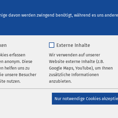
um Neuburg
en
nige davon werden zwingend benötigt, während es uns andere 
iken
Externe Inhalte
okies erfassen
Wir verwenden auf unserer
en anonym. Diese
Website externe Inhalte (z.B.
n helfen uns zu
Google Maps, YouTube), um Ihnen
AMEOS Klinikum St. Elisabeth Neuburg
AMEOS
wie unsere Besucher
zusätzliche Informationen
m Neuburg
ite nutzen.
anzubieten.
r Azubi-Tag mit
_pk_*.*
Name
Google Maps
aktor
Nur notwendige Cookies akzepti
Matomo
Anbieter
Google