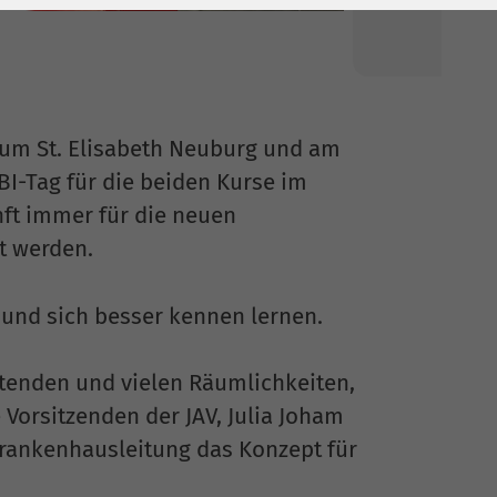
um St. Elisabeth Neuburg und am
BI-Tag für die beiden Kurse im
nft immer für die neuen
t werden.
und sich besser kennen lernen.
itenden und vielen Räumlichkeiten,
 Vorsitzenden der JAV, Julia Joham
rankenhausleitung das Konzept für