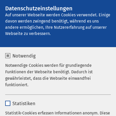
AMEOS Gruppe
Stellenangebote
Datenschutzeinstellungen
Auf unserer Webseite werden Cookies verwendet. Einige
davon werden zwingend benötigt, während es uns
AMEOS Poliklinikum Eggesin
andere ermöglichen, Ihre Nutzererfahrung auf unserer
Webseite zu verbessern.
Notwendig
Notwendige Cookies werden für grundlegende
Funktionen der Webseite benötigt. Dadurch ist
gewährleistet, dass die Webseite einwandfrei
funktioniert.
Name
cookieconsent_status
AMEOS Poliklinikum
Statistiken
Anbieter
sgalinski
Statistik-Cookies erfassen Informationen anonym. Diese
Eggesin