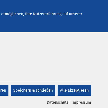
elles
Unternehmen
Kontakt
ermöglichen, Ihre Nutzererfahrung auf unserer
ternen Inhalt laden
eren
Speichern & schließen
Alle akzeptieren
hier, damit Ihnen die Inhalte
ngezeigt werden.
Datenschutz
|
Impressum