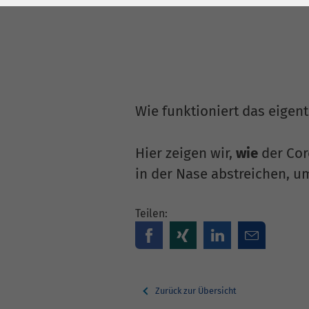
Laufzeit
278 Tage
Laufzeit
Cookie zum
Speichern der Cookie
Zweck
Consent
Einstellungen
Zweck
Wie funktioniert das eigent
be_typo_user /
Name
PHPSESSID
Hier zeigen wir,
wie
der Cor
in der Nase abstreichen, 
Anbieter
TYPO3
Laufzeit
1 Woche
Teilen:
Dieses Cookie ist ein
Standard-Session-
Cookie von TYPO3. Es
Zurück zur Übersicht
speichert im Falle