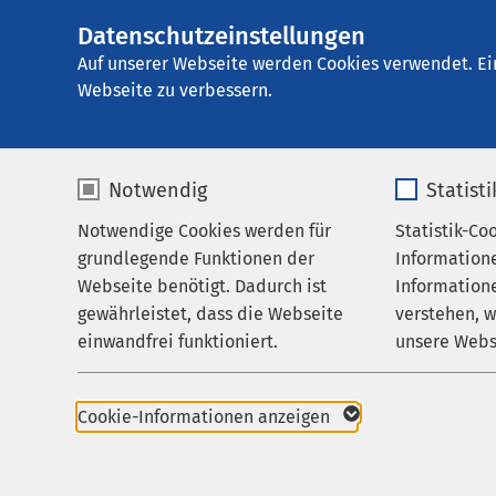
Datenschutzeinstellungen
Ei
Auf unserer Webseite werden Cookies verwendet. Ei
Webseite zu verbessern.
Notwendig
Statist
Notwendige Cookies werden für
Statistik-Co
Startseite der AMEOS Gruppe
Aktuelles
Un
grundlegende Funktionen der
Information
Webseite benötigt. Dadurch ist
Informatione
gewährleistet, dass die Webseite
verstehen, 
einwandfrei funktioniert.
unsere Webs
Gesundheit
Name
cookieconsent_status
Name
07.04.2021
AMEOS Gruppe
Cookie-Informationen anzeigen
Anleitung Coron
Anbieter
sgalinski
Anbieter