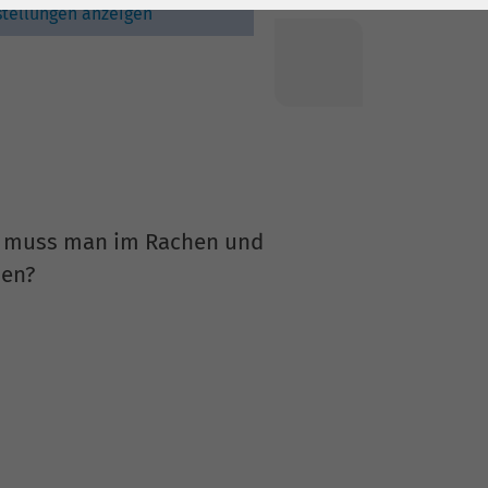
stellungen anzeigen
it muss man im Rachen und
men?