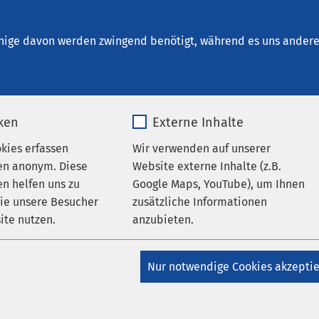
nrichtungen
AMEOS Institute
Karriere
Aktu
nige davon werden zwingend benötigt, während es uns andere 
iken
Externe Inhalte
okies erfassen
Wir verwenden auf unserer
ternehmensblog
en anonym. Diese
Website externe Inhalte (z.B.
n helfen uns zu
Google Maps, YouTube), um Ihnen
wie unsere Besucher
zusätzliche Informationen
ite nutzen.
anzubieten.
Ex
_pk_*.*
Name
Google Maps
Nur notwendige Cookies akzepti
Klicken Sie 
a-Selbsttest
a
Matomo
Anbieter
Google