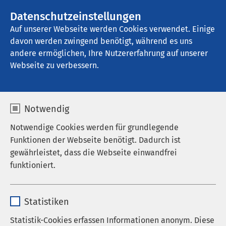
Datenschutzeinstellungen
Kontakt
Auf unserer Webseite werden Cookies verwendet. Einige
davon werden zwingend benötigt, während es uns
andere ermöglichen, Ihre Nutzererfahrung auf unserer
Webseite zu verbessern.
Notwendig
Notwendige Cookies werden für grundlegende
Funktionen der Webseite benötigt. Dadurch ist
gewährleistet, dass die Webseite einwandfrei
funktioniert.
Name
cookieconsent_status
Startseite der AMEOS Gruppe
Aktuelles
Publikationen
Statistiken
Mitarbeitenden­magazin
Anbieter
sgalinski
Statistik-Cookies erfassen Informationen anonym. Diese