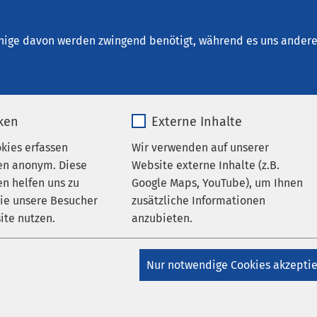
nrichtungen
AMEOS Institute
Karriere
Aktu
nige davon werden zwingend benötigt, während es uns andere 
iken
Externe Inhalte
okies erfassen
Wir verwenden auf unserer
hrichten
en anonym. Diese
Website externe Inhalte (z.B.
n helfen uns zu
Google Maps, YouTube), um Ihnen
wie unsere Besucher
zusätzliche Informationen
ite nutzen.
anzubieten.
_pk_*.*
Name
Google Maps
Nur notwendige Cookies akzepti
- Standort Geestland
e beenden
Matomo
Anbieter
Google