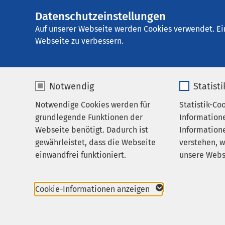
Datenschutzeinstellungen
Ei
Auf unserer Webseite werden Cookies verwendet. Ei
Webseite zu verbessern.
Notwendig
Statist
Notwendige Cookies werden für
Statistik-Co
Startseite der AMEOS Gruppe
Aktuelles
Nac
grundlegende Funktionen der
Information
Webseite benötigt. Dadurch ist
Informatione
gewährleistet, dass die Webseite
verstehen, 
einwandfrei funktioniert.
unsere Webs
Name
cookieconsent_status
Name
Cookie-Informationen anzeigen
02.07.2026
AMEOS Institut Nord 
Praxisanleitend
Anbieter
sgalinski
Anbieter