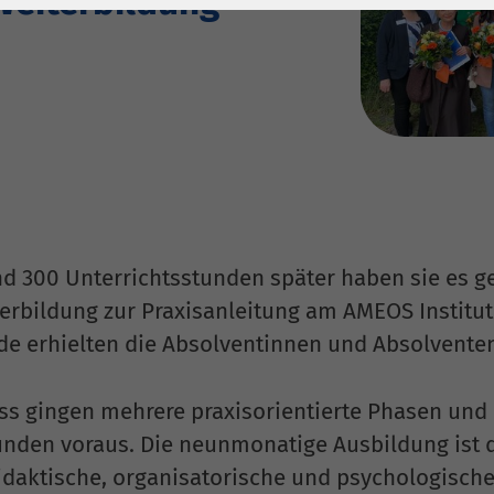
 Weiterbildung
1 Jahr
Laufzeit
6 Monate
Cookie von Matomo
Wird zum
für Website-
Entsperren von
Zweck
Analysen. Erzeugt
Google Maps-
statistische Daten
Inhalten verwendet.
darüber, wie der
Besucher die
Name
YouTube
Website nutzt.
Google Ireland
 300 Unterrichtsstunden später haben sie es ge
Limited, Gordon
terbildung zur Praxisanleitung am AMEOS Institut
Anbieter
House, Barrow
Street Dublin 4
de erhielten die Absolventinnen und Absolventen 
Irland
ss gingen mehrere praxisorientierte Phasen und 
Laufzeit
6 Monate
unden voraus. Die neunmonatige Ausbildung ist d
Wird verwendet, um
idaktische, organisatorische und psychologische 