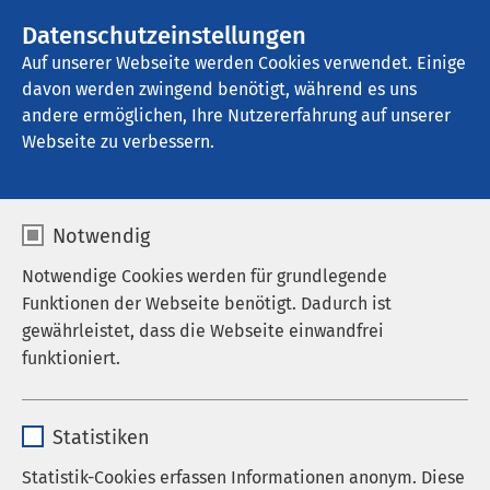
Datenschutzeinstellungen
Kontakt
Auf unserer Webseite werden Cookies verwendet. Einige
davon werden zwingend benötigt, während es uns
andere ermöglichen, Ihre Nutzererfahrung auf unserer
Startseite der AMEOS Gruppe
Aktuelles
Nachrichten
Webseite zu verbessern.
Externen Inhalt laden
Notwendig
Klicken Sie hier, damit Ihnen die Inhalte
Notwendige Cookies werden für grundlegende
angezeigt werden.
Funktionen der Webseite benötigt. Dadurch ist
gewährleistet, dass die Webseite einwandfrei
Einstellungen anzeigen
funktioniert.
Name
cookieconsent_status
Statistiken
Anbieter
sgalinski
Statistik-Cookies erfassen Informationen anonym. Diese