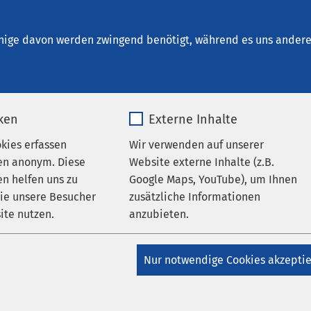
nrichtungen
AMEOS Institute
Karriere
Aktu
nige davon werden zwingend benötigt, während es uns andere 
iken
Externe Inhalte
okies erfassen
Wir verwenden auf unserer
hrichten
en anonym. Diese
Website externe Inhalte (z.B.
n helfen uns zu
Google Maps, YouTube), um Ihnen
wie unsere Besucher
zusätzliche Informationen
ite nutzen.
anzubieten.
_pk_*.*
Name
Google Maps
Nur notwendige Cookies akzepti
tbewerb: Die
Matomo
Anbieter
Google