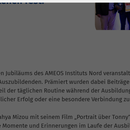
tehen fest!
1 Jahr
Laufzeit
6 Monate
Cookie von Matomo
Wird zum
für Website-
Entsperren von
Zweck
Analysen. Erzeugt
Google Maps-
statistische Daten
Inhalten verwendet.
darüber, wie der
Besucher die
Name
YouTube
Website nutzt.
Google Ireland
n Jubiläums des AMEOS Instituts Nord veranstal
Limited, Gordon
 Auszubildenden. Prämiert wurden dabei Beiträg
Anbieter
House, Barrow
Street Dublin 4
il der täglichen Routine während der Ausbildung
Irland
nlicher Erfolg oder eine besondere Verbindung 
Laufzeit
6 Monate
hya Mizou mit seinem Film „Portrait über Tonny
Wird verwendet, um
te Momente und Erinnerungen im Laufe der Ausb