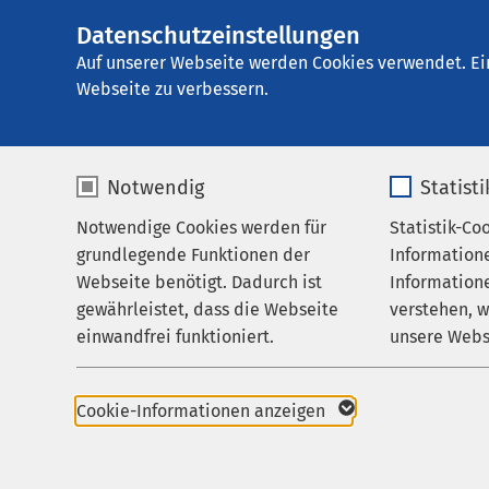
Datenschutzeinstellungen
Ei
Auf unserer Webseite werden Cookies verwendet. Ei
Webseite zu verbessern.
Notwendig
Statist
Notwendige Cookies werden für
Statistik-Co
Startseite der AMEOS Gruppe
Aktuelles
Nac
grundlegende Funktionen der
Information
Webseite benötigt. Dadurch ist
Informatione
gewährleistet, dass die Webseite
verstehen, 
einwandfrei funktioniert.
unsere Webs
Name
cookieconsent_status
Name
Cookie-Informationen anzeigen
30.10.2023
AMEOS Gruppe
AMEOS Azubiwet
Anbieter
sgalinski
Anbieter