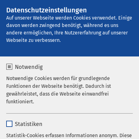
Datenschutzeinstellungen
Kontakt
Auf unserer Webseite werden Cookies verwendet. Einige
davon werden zwingend benötigt, während es uns
andere ermöglichen, Ihre Nutzererfahrung auf unserer
Startseite der AMEOS Gruppe
Aktuelles
Nachrichten
Webseite zu verbessern.
Notwendig
20.10.2016
AMEOS Gruppe
AMEOS Hygienefachkräfte
Notwendige Cookies werden für grundlegende
Funktionen der Webseite benötigt. Dadurch ist
ausgezeichnet
gewährleistet, dass die Webseite einwandfrei
funktioniert.
Name
cookieconsent_status
Mit Auszeichnung haben drei
Statistiken
Hygienefachkräfte der AMEOS Klinika in der
Anbieter
sgalinski
Statistik-Cookies erfassen Informationen anonym. Diese
Region Ost ihre zweijährige